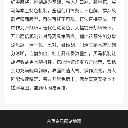
红中麻将、推倒胡为基础，融入开口翻、铺地花、买
马等本土特色机制，全程使用筒条万三色牌，摒弃风
箭牌精简牌型，可碰可杠不可吃，打法直接爽快，红
中作为万能牌可替代任意花色，大幅提升胡牌概率，
开口翻倍机制让对局更具策略性，铺地花额外加分增
添乐趣，清一色、七对、碰碰胡、门清等高番牌型划
分清晰，自摸加倍、杠上开花番数叠加，买马机制让
胡牌收益更具随机性，搭配地道江淮方言配音，软糯
亲切充满皖风韵味，界面简洁大气、操作流畅，真人
匹配快速稳定，亲友开黑免房卡，完美复刻安徽本土
搓麻氛围，兼顾休闲与竞技。
首页
资讯
网站地图