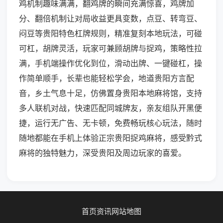
鸡机制趣味满满，翻鸡牌的瞬间充满惊喜，鸡牌加
分、翻倍机制让对局收益更具变数，点豆、转弯豆、
闷豆等贵阳特色杠牌规则，精准复刻本地玩法，可碰
可杠，胡牌灵活，玩家可兼顾胡牌与捉鸡，策略性拉
满，手机端操作优化到位，滑动出牌、一键碰杠，操
作简单顺手，长辈也能轻松学会，地道贵阳方言配
音，乡土气息十足，仿佛置身贵阳本地麻将馆，支持
多人联机对战，快速匹配同城牌友，亲友组队开黑便
捷，运行无广告、无卡顿，免费畅玩核心玩法，随时
随地都能在手机上体验正宗贵阳捉鸡麻将，感受黔式
麻将的独特魅力，深受贵阳及周边玩家的喜爱。
首页
资讯
网站地图