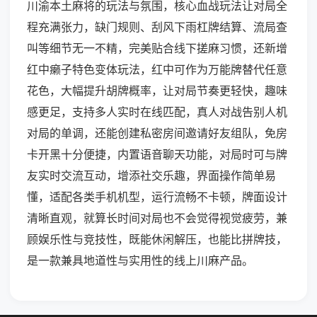
川渝本土麻将的玩法与氛围，核心血战玩法让对局全
程充满张力，缺门规则、刮风下雨杠牌结算、流局查
叫等细节无一不精，完美贴合线下搓麻习惯，还新增
红中癞子特色变体玩法，红中可作为万能牌替代任意
花色，大幅提升胡牌概率，让对局节奏更轻快，趣味
感更足，支持多人实时在线匹配，真人对战告别人机
对局的单调，还能创建私密房间邀请好友组队，免房
卡开黑十分便捷，内置语音聊天功能，对局时可与牌
友实时交流互动，增添社交乐趣，界面操作简单易
懂，适配各类手机机型，运行流畅不卡顿，牌面设计
清晰直观，就算长时间对局也不会觉得视觉疲劳，兼
顾娱乐性与竞技性，既能休闲解压，也能比拼牌技，
是一款兼具地道性与实用性的线上川麻产品。