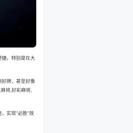
便捷。特别是在大
到好牌，甚至好像
麻将,好彩麻将,
，实现“必胜”效
。