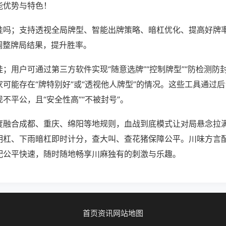
能优势与特色！
挂吗；支持透视全局牌型、智能出牌策略、暗杠优化、提高好牌
调整牌局结果，提升胜率。
；用户可通过第三方软件实现“随意选牌”“控制牌型”“防检测防
可能存在“牌特别好”或“透视他人牌型”的情况。这些工具通过
不平公，且“安全性高”“不被封号”。
度融合成都、重庆、绵阳等地规则，血战到底模式让对局悬念拉
明杠、下雨暗杠即时计分，查大叫、查花猪保障公平。川味方言
配公平快速，随时随地畅享川麻独有的刺激与乐趣。
首页
资讯
网站地图