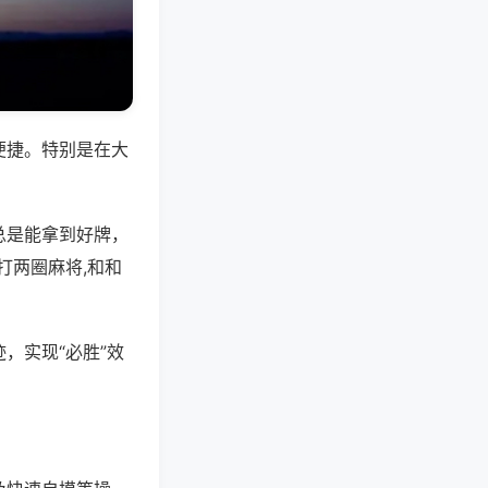
便捷。特别是在大
总是能拿到好牌，
打两圈麻将,和和
，实现“必胜”效
。