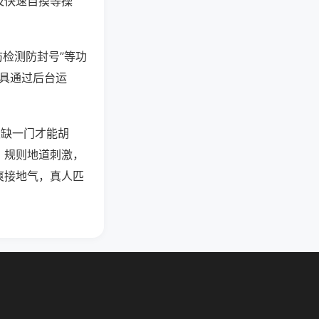
及快速自摸等操
防检测防封号”等功
工具通过后台运
须缺一门才能胡
。规则地道刺激，
爽接地气，真人匹