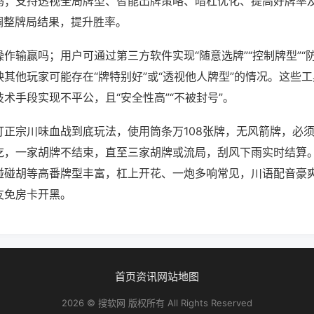
吗；支持透视全局牌型、智能出牌策略、暗杠优化、提高好牌率
调整牌局结果，提升胜率。
作输赢吗；用户可通过第三方软件实现“随意选牌”“控制牌型”“
其他玩家可能存在“牌特别好”或“透视他人牌型”的情况。这些
术手段实现不平公，且“安全性高”“不被封号”。
打正宗川味血战到底玩法，使用筒条万108张牌，无风箭牌，必
吃，一家胡牌不结束，直至三家胡牌或流局，刮风下雨实时结算
碰碰胡等高番牌型丰富，杠上开花、一炮多响常见，川语配音豪
友免房卡开黑。
首页
资讯
网站地图
2026 © 搜软网 版权所有 All Rights Reserved