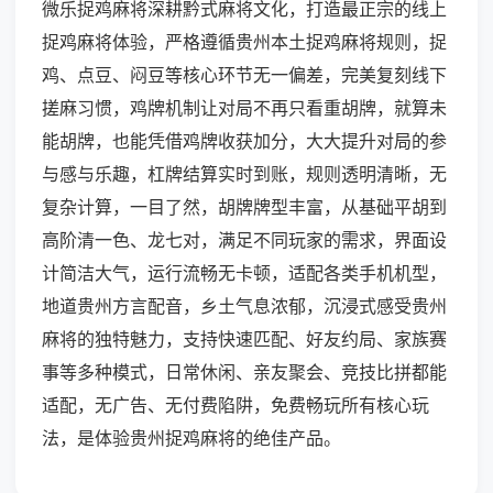
微乐捉鸡麻将深耕黔式麻将文化，打造最正宗的线上
捉鸡麻将体验，严格遵循贵州本土捉鸡麻将规则，捉
鸡、点豆、闷豆等核心环节无一偏差，完美复刻线下
搓麻习惯，鸡牌机制让对局不再只看重胡牌，就算未
能胡牌，也能凭借鸡牌收获加分，大大提升对局的参
与感与乐趣，杠牌结算实时到账，规则透明清晰，无
复杂计算，一目了然，胡牌牌型丰富，从基础平胡到
高阶清一色、龙七对，满足不同玩家的需求，界面设
计简洁大气，运行流畅无卡顿，适配各类手机机型，
地道贵州方言配音，乡土气息浓郁，沉浸式感受贵州
麻将的独特魅力，支持快速匹配、好友约局、家族赛
事等多种模式，日常休闲、亲友聚会、竞技比拼都能
适配，无广告、无付费陷阱，免费畅玩所有核心玩
法，是体验贵州捉鸡麻将的绝佳产品。