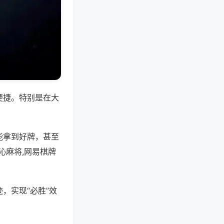
便捷。特别是在大
能拿到好牌，甚至
沁麻将,网易棋牌
，实现“必胜”效
。