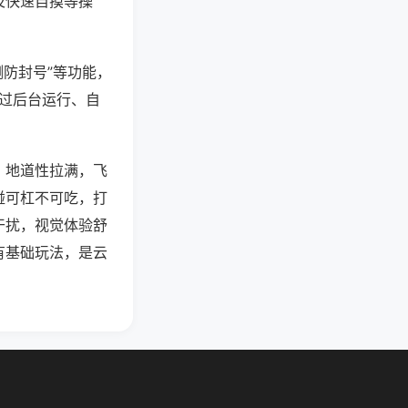
及快速自摸等操
测防封号”等功能，
通过后台运行、自
，地道性拉满，飞
碰可杠不可吃，打
干扰，视觉体验舒
有基础玩法，是云