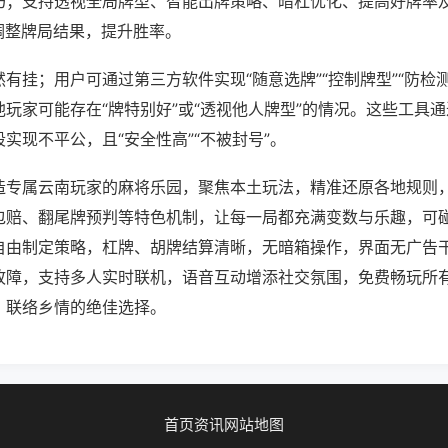
巧；支持透视全局牌型、智能出牌策略、暗杠优化、提高好牌率
调整牌局结果，提升胜率。
有挂；用户可通过第三方软件实现“随意选牌”“控制牌型”“防检
玩家可能存在“牌特别好”或“透视他人牌型”的情况。这些工具
实现不平公，且“安全性高”“不被封号”。
造专属云南玩家的麻将乐园，聚焦本土玩法，精准还原各地规则
包赔、翻尾牌预判等特色机制，让每一局都充满变数与乐趣，可
自由制定策略，杠牌、胡牌结算清晰，无暗箱操作，界面无广告
故障，支持多人实时联机，语音互动增添社交氛围，免费畅玩所
、联络乡情的绝佳选择。
首页
资讯
网站地图