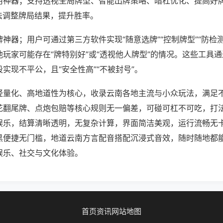
用神器；支持透视全局牌型、智能出牌策略、暗杠优化、提高好
法调整牌局结果，提升胜率。
神器；用户可通过第三方软件实现“随意选牌”“控制牌型”“防检
玩家可能存在“牌特别好”或“透视他人牌型”的情况。这些工具
实现不平公，且“安全性高”“不被封号”。
轻量化、高地道性为核心，收录云南各地主流与小众玩法，满足
花翻尾牌、点炮包赔等核心规则无一偏差，可碰可杠不可吃，打
娱乐，结算清晰透明，无复杂计算，界面简洁美观，运行流畅无
黑便捷无门槛，地道云南方言配音搭配沉浸式音效，随时随地都
娱乐、社交与文化体验。
首页
资讯
网站地图