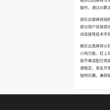
微乐山西麻将专
操作，通过AI算
胡乐白银麻将胡牌
部分用户反映其他
动连接等技术手段
微乐云南麻将以
小鸡万能、杠上
局节奏适配日常
速稳定，亲友开
独特乐趣，兼顾