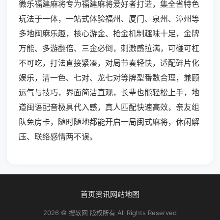
微乐福建麻将专为福建麻将爱好者打造，集全省特色
玩法于一体，一站式体验福州、厦门、泉州、漳州等
多地闽麻乐趣，核心游金、抢金机制趣味十足，金牌
万能、多游翻倍、三金必倒，刺激感拉满，可碰可杠
不可吃，打法直接紧凑，对局节奏轻快，适配碎片化
娱乐，清一色、七对、龙七对等牌型番数合理，兼顾
运气与技巧，界面简洁直观，长辈也能轻松上手，地
道闽语配音极具代入感，真人匹配快速高效，亲友组
队免房卡，随时随地都能开启一局闽式麻将，休闲解
压、联络感情两不误。
首页
资讯
网站地图
2026 © 搜软网 版权所有 All Rights Reserved