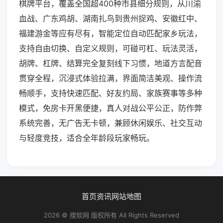
棋牌平台，覆盖全国超400种市县细分规则，从川渝
血战、广东鸡胡、湖南扎鸟到贵州捉鸡、安徽红中、
福建游金等应有尽有，智能定位自动匹配家乡玩法，
支持自由切换、自定义规则，可碰可杠、玩法灵活，
胡牌、杠牌、结算完全复刻线下习惯，地道方言配音
贯穿全程，沉浸式体验拉满，界面简洁美观、操作流
畅顺手，支持快速匹配、好友约局、家族赛事等多种
模式，免房卡开黑便捷，真人对战公平公正，防作弊
系统完善，无广告无卡顿，兼顾休闲娱乐、社交互动
与轻度竞技，适合全年龄段玩家畅玩。
首页
资讯
网站地图
2026 © 搜软网 版权所有 All Rights Reserved