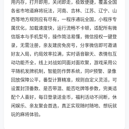
用内存，打开即用，关闭即走，极致便捷，覆盖全国
各省市地道麻将玩法，河南、吉林、江苏、辽宁、山
西等地方规则应有尽有，一程序通玩全国，小程序专
属优化，加载速度快，运行流畅不卡顿，适配所有微
信版本与手机型号，操作简洁易懂，微信授权一键登
录，无需注册，亲友建房免房号，分享微信即可邀请
好友入局，约局效率拉满，实时语音聊天、表情包互
动功能齐全，线上对战如同面对面欢聚，游戏采用公
平随机发牌机制，智能防作弊系统，同IP预警、录像
回放保障公平，番型计算精准，规则自定义灵活，可
设置封顶番数、是否带混、能否吃牌等参数，完美适
配个人喜好，每日登录送金币，福利活动不间断，休
闲娱乐、亲友聚会首选，真正实现随时随地、想玩就
玩的麻将体验。