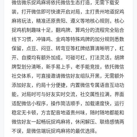
微信微乐捉鸡麻将依托微信生态打造，无需下载安
装，打开微信即可快速开启对局，主打贵州地道捉鸡
麻将玩法，精准还原贵阳、遵义等地核心规则，核心
捉鸡机制趣味十足，翻鸡牌、算鸡分的流程完全贴合
线下习惯，冲锋鸡、金鸡等特殊鸡牌的加分规则悉数
保留，点豆、闷豆、转弯豆等杠牌结算清晰明了，杠
开、自摸均有额外加成，可碰可杠，打法灵活，胡牌
牌型划分清晰，新手易上手，老手能竞技，依托微信
社交体系，可直接邀请微信好友组队开黑，无需额外
添加好友，约局十分便捷，内置微信专属语音互动功
能，对局时可与好友实时交流，社交属性拉满，界面
适配微信小程序，操作简洁顺手，加载速度快，运行
稳定无卡顿，方言配音地道贵州味，随时随地都能和
微信好友一起畅玩捉鸡麻将，休闲解压、联络感情两
不误，是微信端玩捉鸡麻将的最优选择。