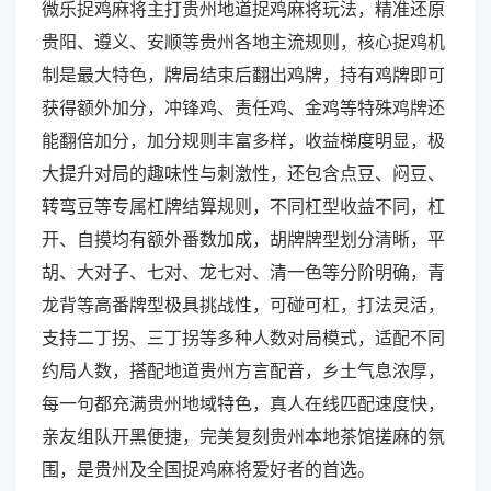
微乐捉鸡麻将主打贵州地道捉鸡麻将玩法，精准还原
贵阳、遵义、安顺等贵州各地主流规则，核心捉鸡机
制是最大特色，牌局结束后翻出鸡牌，持有鸡牌即可
获得额外加分，冲锋鸡、责任鸡、金鸡等特殊鸡牌还
能翻倍加分，加分规则丰富多样，收益梯度明显，极
大提升对局的趣味性与刺激性，还包含点豆、闷豆、
转弯豆等专属杠牌结算规则，不同杠型收益不同，杠
开、自摸均有额外番数加成，胡牌牌型划分清晰，平
胡、大对子、七对、龙七对、清一色等分阶明确，青
龙背等高番牌型极具挑战性，可碰可杠，打法灵活，
支持二丁拐、三丁拐等多种人数对局模式，适配不同
约局人数，搭配地道贵州方言配音，乡土气息浓厚，
每一句都充满贵州地域特色，真人在线匹配速度快，
亲友组队开黑便捷，完美复刻贵州本地茶馆搓麻的氛
围，是贵州及全国捉鸡麻将爱好者的首选。