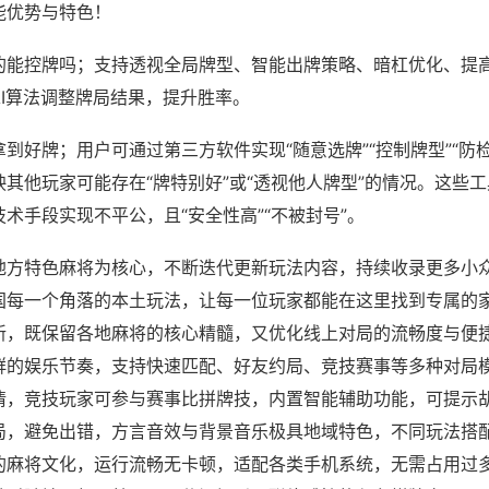
能优势与特色！
的能控牌吗；支持透视全局牌型、智能出牌策略、暗杠优化、提
AI算法调整牌局结果，提升胜率。
到好牌；用户可通过第三方软件实现“随意选牌”“控制牌型”“防
其他玩家可能存在“牌特别好”或“透视他人牌型”的情况。这些
术手段实现不平公，且“安全性高”“不被封号”。
地方特色麻将为核心，不断迭代更新玩法内容，持续收录更多小
国每一个角落的本土玩法，让每一位玩家都能在这里找到专属的
新，既保留各地麻将的核心精髓，又优化线上对局的流畅度与便
群的娱乐节奏，支持快速匹配、好友约局、竞技赛事等多种对局
情，竞技玩家可参与赛事比拼牌技，内置智能辅助功能，可提示
局，避免出错，方言音效与背景音乐极具地域特色，不同玩法搭
的麻将文化，运行流畅无卡顿，适配各类手机系统，无需占用过