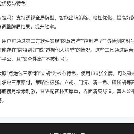
能优势与特色！
有挂吗；支持透视全局牌型、智能出牌策略、暗杠优化、提高好
法调整牌局结果，提升胜率。
用户可通过第三方软件实现“随意选牌”“控制牌型”“防检测防封
能存在“牌特别好”或“透视他人牌型”的情况。这些工具通过后
平公，且“安全性高”“不被封号”。
原“点炮包三家”和“立胡”为核心特色，使用136张全牌，可吃
自承包三家赔付，策略性极强。立胡、门清、清一色、碰碰胡等
海底捞月增添刺激，晋语配音朴实厚重，界面清爽舒适，真人公
将。