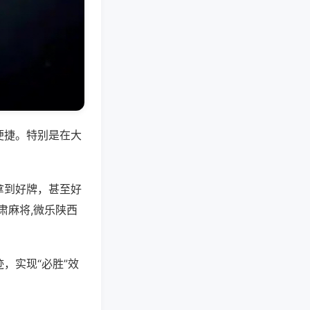
便捷。特别是在大
拿到好牌，甚至好
肃麻将,微乐陕西
，实现“必胜”效
。