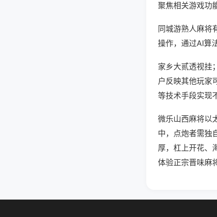
聚焦相关游戏功
同城游熟人麻将
操作，通过AI算
家乡大贰透视挂；
户反映其他玩家可
等技术手段实现不
微乐山西麻将以太
中，点炮者需独
厚，杠上开花、
体验正宗晋味麻