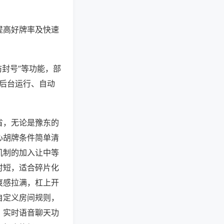
提高好牌率及快速
防封号”等功能，部
过后台运行、自动
省，无论是豫东的
心胡牌条件简单清
机制的加入让中等
时短，适合碎片化
爽感拉满，杠上开
自定义房间规则，
，实时语音聊天功