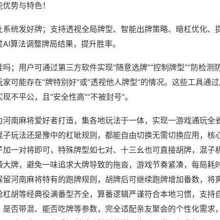
能优势与特色！
让系统发好牌；支持透视全局牌型、智能出牌策略、暗杠优化、
过AI算法调整牌局结果，提升胜率。
吗；用户可通过第三方软件实现“随意选牌”“控制牌型”“防检测
家可能存在“牌特别好”或“透视他人牌型”的情况。这些工具通
现不平公，且“安全性高”“不被封号”。
为河南麻将爱好者打造，集各地玩法于一体，实现一游戏通玩全
混子玩法还是豫中的杠呲规则，都能自由切换无需切换应用，核
子加一对将即可，特殊牌型如七对、十三幺也可直接胡牌，混子
袭大牌，避免一味追求大牌导致的拖沓，游戏节奏紧凑，每局耗
保留河南麻将特有的跑牌规则，胡牌后可继续跑牌增加番数，将
抢杠胡等经典役满番型齐全，算番逻辑严谨符合本地习惯，支持
、是否带混、能否吃牌等参数，完全适配亲友聚会的个性化需求