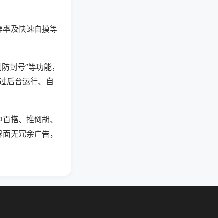
牌率及快速自摸等
测防封号”等功能，
通过后台运行、自
中百搭、推倒胡、
界面无冗余广告，