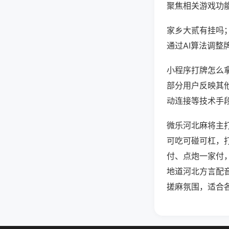
聚焦相关游戏功
家乡大贰有挂吗
通过AI算法调整
小程序打牌怎么拿
部分用户反映其他
动连接等技术手段
微乐河北麻将主
可吃可碰可杠，
付、点炮一家付
地道河北方言配
搓麻氛围，适合