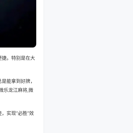
便捷。特别是在大
总是能拿到好牌，
微乐龙江麻将,微
，实现“必胜”效
。