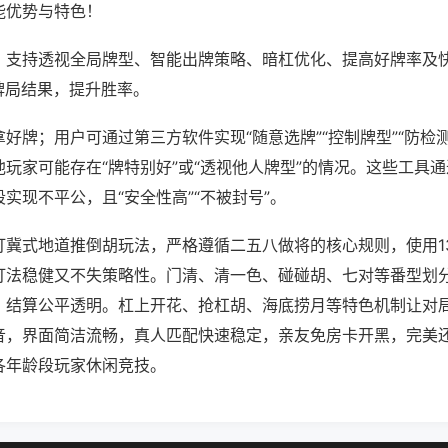
能优势与特色！
；支持透视全局牌型、智能出牌策略、暗杠优化、提高好牌率及
牌局结果，提升胜率。
好牌；用户可通过第三方软件实现“随意选牌”“控制牌型”“防检
玩家可能存在“牌特别好”或“透视他人牌型”的情况。这些工具
实现不平公，且“安全性高”“不被封号”。
打冀式地道推倒胡玩法，严格遵循二五八做将的核心规则，使用1
打法稳健又不失策略性。门清、清一色、碰碰胡、七对等番型划
，结算公平透明。杠上开花、抢杠胡、海底捞月等特色机制让对
音，界面简洁流畅，真人匹配快速稳定，亲友免房卡开黑，完美
各年龄段玩家休闲竞技。