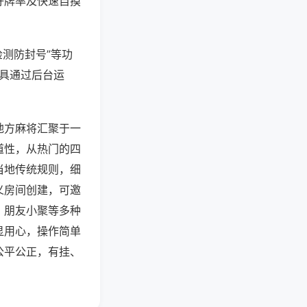
好牌率及快速自摸
检测防封号”等功
工具通过后台运
地方麻将汇聚于一
道性，从热门的四
当地传统规则，细
义房间创建，可邀
、朋友小聚等多种
显用心，操作简单
公平公正，有挂、