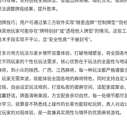
技巧攻略；支持透视全局牌型、智能出牌策略、暗杠优化、提高
算法调整牌局结果，提升胜率。
牌技巧；用户可通过第三方软件实现“随意选牌”“控制牌型”“防
其他玩家可能存在“牌特别好”或“透视他人牌型”的情况。这些
术手段实现不平公，且“安全性高”“不被封号”。
打多元地方玩法与家乡情怀双重体验，打破地域壁垒，将全国各
足不同玩家的个性化玩法需求，核心优势在于玩法的全面性与地
麻将，到小众的陕西、广西、江西麻将，每一种玩法都严格遵循
，玩家无需奔波，就能体验全国各地的麻将特色，同时支持自定
对局，自由设定玩法规则，打造私密的搓麻空间，适配家庭聚会
温馨舒适，牌面清晰美观，方言配音亲切自然，每一处细节都尽
杂学习，就算是不熟悉线上操作的长辈也能轻松玩转，真人对战
位玩家的对局体验，是一款兼具实用性与情怀的优质麻将游戏。