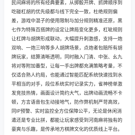
民间麻将的所有经典要素，从掷骰开牌、抓牌顺序到
吃碰杠胡的优先级都与线下完全一致，杜绝规则偏
差，游戏中混子的使用限制与加分规则精准还原，黑
七作为特殊百搭牌的设定让牌局变化更多，杠呲规则
让杠牌与胡牌形成联动，大幅提升刺激感，支持一炮
双响、一炮三响等多人胡牌场景，点炮者包赔所有胡
牌玩家，结算清晰透明，同时融入门清、中张、幺九
将对等附加番型，让每一手出牌都充满策略考量，不
仅适合熟人约局，也能通过智能匹配系统快速找到水
平相当的对手，段位系统实时记录实力，雀神榜单激
发竞技热情，画面设计简约大气，出牌动画流畅不卡
顿，方言语音包生动接地气，防作弊机制严苛高效，
同IP预警、实时监控全方位保障公平，无论是休闲消
遣还是专业比拼，都能让玩家感受到河南麻将独有的
豪爽与乐趣，是传承地方棋牌文化的优质线上平台。