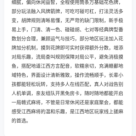
细腻，偏向休闲益智，全程使用筒条万基础花色牌，
部分玩法融入风牌箭牌，可吃可碰可杠，打法灵活多
变，胡牌规则清晰易懂，无严苛的缺门限制，新手极
易上手，门清、清一色、碰碰胡、七对等经典牌型番
数划分合理，兼顾运气与技巧，部分地区玩法加入花
牌加分机制，摸到花牌即可实时获得额外分数，增添
对局乐趣，流局查叫规则保障对局公平，避免消极摸
鱼，搭配地道江西方言配音，软糯亲切，充满赣鄱地
域特色，界面设计清新雅致，操作流畅顺手，长辈小
孩都能轻松玩转，支持多人在线匹配，真人对战告别
人机单调，亲友组队开黑免房卡，随时随地都能开启
一局赣式麻将，不管是日常休闲还是家庭聚会，都能
感受江西麻将的温和乐趣，是江西地区玩家线上搓麻
的首选。